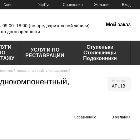
Сравнение
Укр
Рус
Желания
Вход
Блог
Мой заказ
:
09:00–18:00 (по предварительной записи)
по договорённости
ЛУГИ
Ступеньки
УСЛУГИ ПО
ПО
Столешницы
РЕСТАВРАЦИИ
ТАЖУ
Подоконники
мпонентный, полиуретановый, ультраматовый
 однокомпонентный,
Артикул
APU1B
К сравнению
В желания