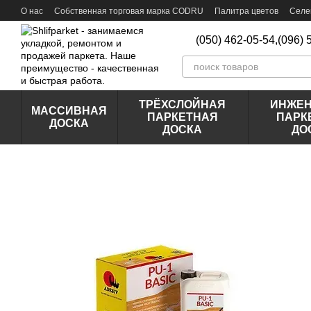
Перейти к основному контенту
О нас
Собственная торговая марка CODRU
Палитра цветов
Селе
Отзывы о магазине
(050) 462-05-54,
(096) 
ТРЁХСЛОЙНАЯ
ИНЖЕ
МАССИВНАЯ
ПАРКЕТНАЯ
ПАРК
ДОСКА
ДОСКА
ДО