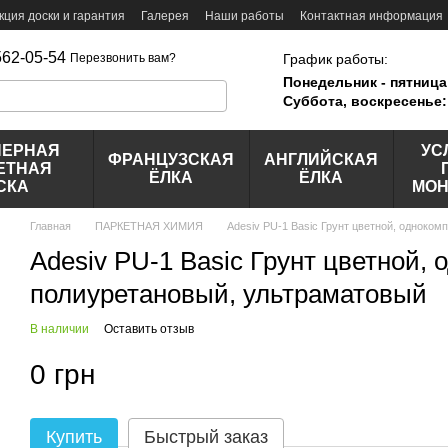
кция доски и гарантия
Галерея
Наши работы
Контактная информация
562-05-54
График работы:
Перезвонить вам?
Понедельник - пятница
Суббота, воскресенье:
НЕРНАЯ
УС
ФРАНЦУЗСКАЯ
АНГЛИЙСКАЯ
ЕТНАЯ
ЁЛКА
ЁЛКА
СКА
МОН
Главная
ПАРКЕТНАЯ ХИМИЯ
Adesiv PU-1 Basic Грунт цветной, одноко
Adesiv PU-1 Basic Грунт цветной,
полиуретановый, ультраматовый
В наличии
Оставить отзыв
0 грн
Купить
Быстрый заказ