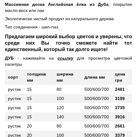
Массивная доска Английская ёлка из Дуба
, покрытие
масло-воск или лак.
Экологически чистый продукт из натурального дерева.
Тип соединения - шип-паз.
Предлагаем широкий выбор цветов и уверены, что
среди них Вы точно сможете найти тот
единственный, который так долго ищете!
ДУБ
- нажимайте на
ссылку
для просмотра цветовой
палитры
толщина
ширина
цена
сорт
длина мм
мм
мм
грн
рустик
15
80
500/600/700
2481
рустик
15
100
500/600/700
3199
рустик
15
120
500/600/700
3735
рустик
15
140
500/600/700
3916
рустик
20
80
500/600/700
2661
рустик
20
100
500/600/700
3379