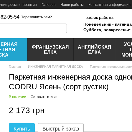
кция доски и гарантия
Галерея
Наши работы
Контактная информация
562-05-54
График работы:
Перезвонить вам?
Понедельник - пятница
Суббота, воскресенье:
НЕРНАЯ
УС
ФРАНЦУЗСКАЯ
АНГЛИЙСКАЯ
ЕТНАЯ
ЁЛКА
ЁЛКА
СКА
МОН
Главная
ИНЖЕНЕРНАЯ ПАРКЕТНАЯ ДОСКА
Паркетная инженерная дос
Паркетная инженерная доска одно
CODRU Ясень (сорт рустик)
В наличии
Оставить отзыв
2 173 грн
Купить
Быстрый заказ