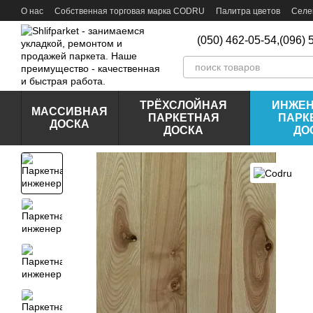
Перейти к основному контенту
О нас
Собственная торговая марка CODRU
Палитра цветов
Селе
Отзывы о магазине
(050) 462-05-54,
(096) 
ТРЁХСЛОЙНАЯ
ИНЖЕ
МАССИВНАЯ
ПАРКЕТНАЯ
ПАРК
ДОСКА
ДОСКА
ДО