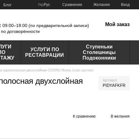
Сравнение
Укр
Рус
Желания
Вход
Блог
Мой заказ
:
09:00–18:00 (по предварительной записи)
по договорённости
ЛУГИ
Ступеньки
УСЛУГИ ПО
ПО
Столешницы
РЕСТАВРАЦИИ
ТАЖУ
Подоконники
ка однополосная двухслойная CODRU Ясень (сорт рустик)
полосная двухслойная
Артикул
PIDYAFKFR
К сравнению
В желания