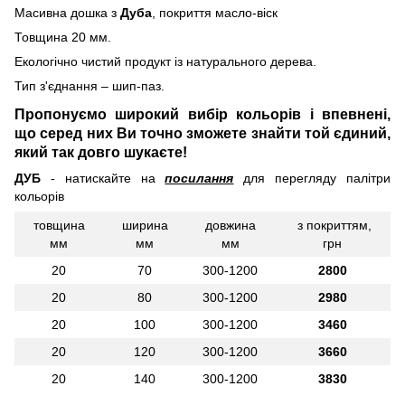
Масивна дошка з
Дуба
, покриття масло-віск
Товщина 20 мм.
Екологічно чистий продукт із натурального дерева.
Тип з'єднання – шип-паз.
Пропонуємо широкий вибір кольорів і впевнені,
що серед них Ви точно зможете знайти той єдиний,
який так довго шукаєте!
ДУБ
- натискайте на
посилання
для перегляду палітри
кольорів
товщина
ширина
довжина
з покриттям,
мм
мм
мм
грн
20
70
300-1200
2800
20
80
300-1200
2980
20
100
300-1200
3460
20
120
300-1200
3660
20
140
300-1200
3830