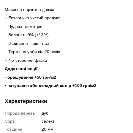
Масивна паркетна дошка:
– Екологічно чистий продукт
– Чудова геометрія
– Вологість 9% (+/-3%)
– З'єднання – шип-паз
– Термін служби від 20 років
– 4-х стороння фаска
Додаткові опції:
· брашування +50 грн/м2
· патування або складний колір +100 грн/м2
Характеристики
Порода дерева
дуб
Сорт
селект
Товщина
20 мм