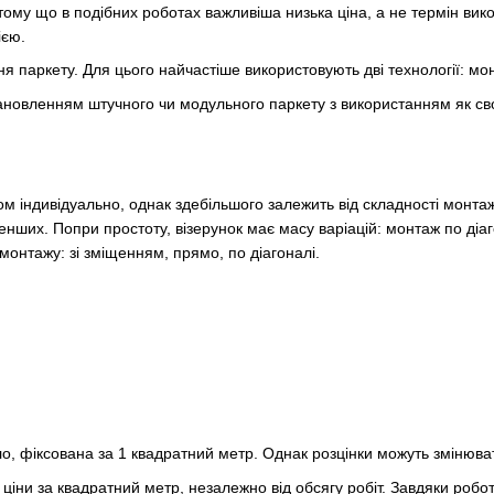
ому що в подібних роботах важливіша низька ціна, а не термін ви
ією.
 паркету. Для цього найчастіше використовують дві технології: мон
тановленням штучного чи модульного паркету з використанням як сво
ом індивідуально, однак здебільшого залежить від складності монт
нших. Попри простоту, візерунок має масу варіацій: монтаж по діа
монтажу: зі зміщенням, прямо, по діагоналі.
ило, фіксована за 1 квадратний метр. Однак розцінки можуть змінюв
 ціни за квадратний метр, незалежно від обсягу робіт. Завдяки роб