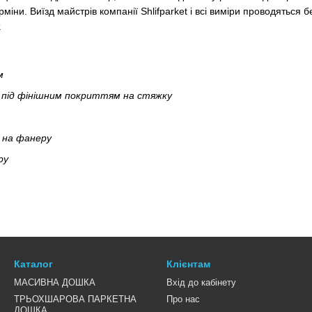
іни. Виїзд майстрів компанії Shlifparket і всі виміри проводяться 
.
м
 під фінішним покриттям на стяжку
 на фанеру
ру
Каталог
Клієнтам
МАСИВНА ДОШКА
Вхід до кабінету
ТРЬОХШАРОВА ПАРКЕТНА
Про нас
ДОШКА