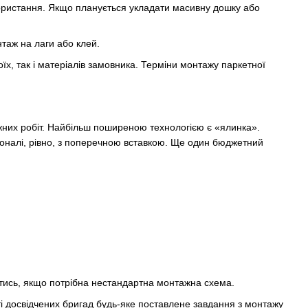
користання. Якщо планується укладати масивну дошку або
таж на лаги або клей.
їх, так і матеріалів замовника. Терміни монтажу паркетної
ажних робіт. Найбільш поширеною технологією є «ялинка».
гоналі, рівно, з поперечною вставкою. Ще один бюджетний
атись, якщо потрібна нестандартна монтажна схема.
оті досвідчених бригад будь-яке поставлене завдання з монтажу