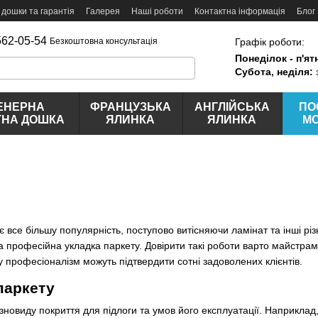
 дошки та гарантія
Галерея
Наші роботи
Контактна інформація
Блог
562-05-54
Графік роботи:
Безкоштовна консультація
Понеділок - п'ят
Субота, неділя:
ЕНЕРНА
ФРАНЦУЗЬКА
АНГЛІЙСЬКА
ПО
ТНА ДОШКА
ЯЛИНКА
ЯЛИНКА
М
 все більшу популярність, поступово витісняючи ламінат та інші різ
а професійна укладка паркету. Довірити такі роботи варто майстрам 
 професіоналізм можуть підтвердити сотні задоволених клієнтів.
паркету
 різновиду покриття для підлоги та умов його експлуатації. Наприк