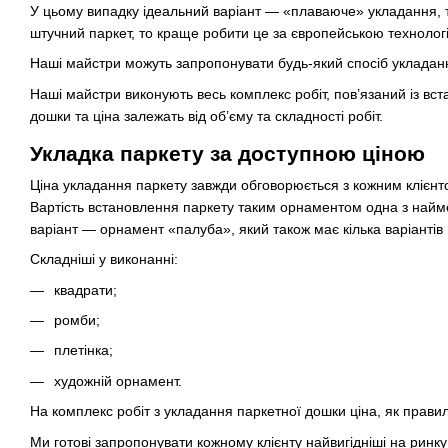
У цьому випадку ідеальний варіант — «плаваюче» укладання, т
штучний паркет, то краще робити це за європейською технолог
Наші майстри можуть запропонувати будь-який спосіб укладання
Наші майстри виконують весь комплекс робіт, пов’язаний із вс
дошки та ціна залежать від об’єму та складності робіт.
Укладка паркету за доступною ціною
Ціна укладання паркету завжди обговорюється з кожним клієнт
Вартість встановлення паркету таким орнаментом одна з найме
варіант — орнамент «палуба», який також має кілька варіантів 
Складніші у виконанні:
квадрати;
ромби;
плетінка;
художній орнамент.
На комплекс робіт з укладання паркетної дошки ціна, як прав
Ми готові запропонувати кожному клієнту найвигідніші на ринку