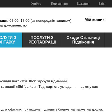
Порівняння
Укр
Рус
Бажання
Вхід
Мій кошик
ниця:
09:00–18:00 (за попереднім записом)
за домовленістю
СЛУГИ З
ПОСЛУГИ З
Сходи Стільниці
ОНТАЖУ
РЕСТАВРАЦІЇ
Підвіконня
новиди покриттів. Щоб здобути відмінний
компанії «Shlifparket». Тоді вартість укладання паркету вас
лад, для офісних приміщень підходить бюджетна паркетна дошка.