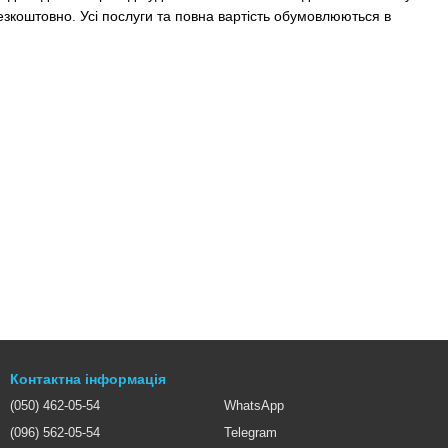
безкоштовно. Усі послуги та повна вартість обумовлюються в
Контактна інформація
(050) 462-05-54
WhatsApp
(096) 562-05-54
Telegram