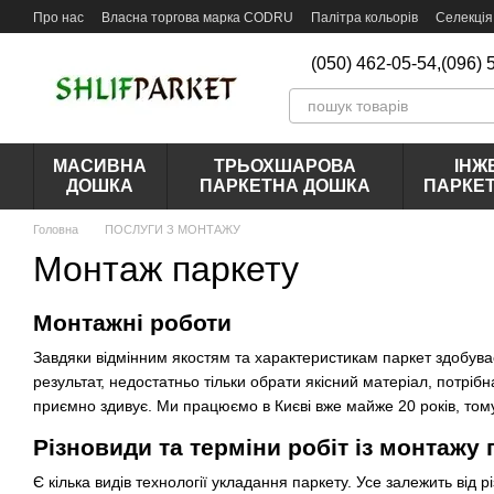
Перейти до основного контенту
Про нас
Власна торгова марка CODRU
Палітра кольорів
Селекція
Відгуки про магазин
(050) 462-05-54,
(096) 
МАСИВНА
ТРЬОХШАРОВА
ІНЖ
ДОШКА
ПАРКЕТНА ДОШКА
ПАРКЕ
Головна
ПОСЛУГИ З МОНТАЖУ
Монтаж паркету
Монтажні роботи
Завдяки відмінним якостям та характеристикам паркет здобуває
результат, недостатньо тільки обрати якісний матеріал, потрібн
приємно здивує. Ми працюємо в Києві вже майже 20 років, тому
Різновиди та терміни робіт із монтажу 
Є кілька видів технології укладання паркету. Усе залежить від