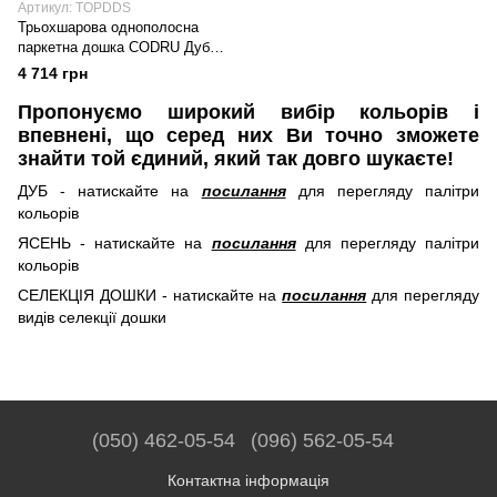
Артикул: TOPDDS
Трьохшарова однополосна
паркетна дошка CODRU Дуб
(сорт селект)
4 714 грн
Пропонуємо широкий вибір кольорів і
впевнені, що серед них Ви точно зможете
знайти той єдиний, який так довго шукаєте!
ДУБ - натискайте на
посилання
для перегляду палітри
кольорів
ЯСЕНЬ - натискайте на
посилання
для перегляду палітри
кольорів
СЕЛЕКЦІЯ ДОШКИ - натискайте на
посилання
для перегляду
видів селекції дошки
(050) 462-05-54
(096) 562-05-54
Контактна інформація