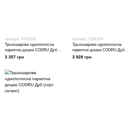
Артикул: TOPDDR
Артикул: TOPDDN
Трьохшарова однополосна
Трьохшарова однополосна
паркетна дошка CODRU Дуб
паркетна дошка CODRU Дуб
(сорт рустик)
(сорт натур)
3 357 грн
3 928 грн