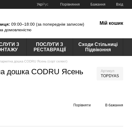
Порівняння
Укр
Рус
Бажання
Вхід
Мій кошик
ниця:
09:00–18:00 (за попереднім записом)
за домовленістю
СЛУГИ З
ПОСЛУГИ З
Сходи Стільниці
ОНТАЖУ
РЕСТАВРАЦІЇ
Підвіконня
паркетна дошка CODRU Ясень (сорт селект)
тна дошка CODRU Ясень
Артикул
TOPDYAS
Порівняти
В бажання