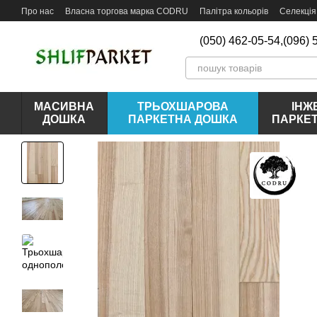
Перейти до основного контенту
Про нас
Власна торгова марка CODRU
Палітра кольорів
Селекція
Відгуки про магазин
(050) 462-05-54,
(096) 
МАСИВНА
ТРЬОХШАРОВА
ІНЖ
ДОШКА
ПАРКЕТНА ДОШКА
ПАРКЕ