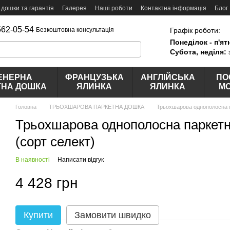
 дошки та гарантія
Галерея
Наші роботи
Контактна інформація
Блог
562-05-54
Графік роботи:
Безкоштовна консультація
Понеділок - п'ят
Субота, неділя:
ЕНЕРНА
ФРАНЦУЗЬКА
АНГЛІЙСЬКА
ПО
ТНА ДОШКА
ЯЛИНКА
ЯЛИНКА
М
Головна
ТРЬОХШАРОВА ПАРКЕТНА ДОШКА
Трьохшарова однополосна 
Трьохшарова однополосна парке
(сорт селект)
В наявності
Написати відгук
4 428 грн
Купити
Замовити швидко